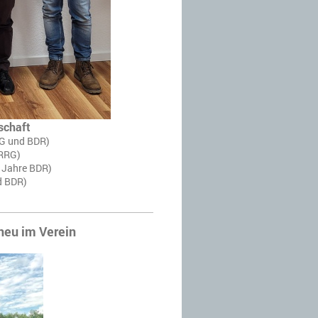
schaft
RG und BDR)
 RRG)
0 Jahre BDR)
d BDR)
neu im Verein