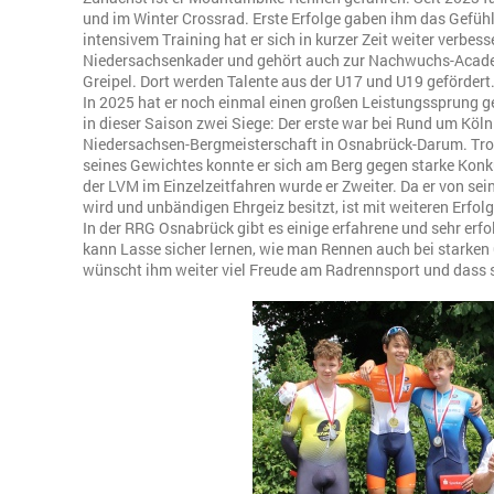
und im Winter Crossrad. Erste Erfolge gaben ihm das Gefühl
intensivem Training hat er sich in kurzer Zeit weiter verbesse
Niedersachsenkader und gehört auch zur Nachwuchs-Academ
Greipel. Dort werden Talente aus der U17 und U19 gefördert
In 2025 hat er noch einmal einen großen Leistungssprung 
in dieser Saison zwei Siege: Der erste war bei Rund um Köln
Niedersachsen-Bergmeisterschaft in Osnabrück-Darum. Trot
seines Gewichtes konnte er sich am Berg gegen starke Konk
der LVM im Einzelzeitfahren wurde er Zweiter. Da er von sei
wird und unbändigen Ehrgeiz besitzt, ist mit weiteren Erfol
In der RRG Osnabrück gibt es einige erfahrene und sehr erf
kann Lasse sicher lernen, wie man Rennen auch bei starke
wünscht ihm weiter viel Freude am Radrennsport und dass si