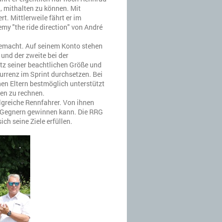
, mithalten zu können. Mit
rt. Mittlerweile fährt er im
y "the ride direction" von André
.
gemacht. Auf seinem Konto stehen
 und der zweite bei der
z seiner beachtlichen Größe und
urrenz im Sprint durchsetzen. Bei
nen Eltern bestmöglich unterstützt
gen zu rechnen.
olgreiche Rennfahrer. Von ihnen
n Gegnern gewinnen kann. Die RRG
ch seine Ziele erfüllen.