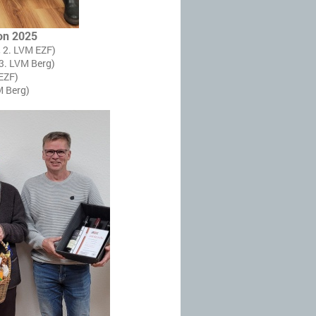
on 2025
, 2. LVM EZF)
 3. LVM Berg)
 EZF)
M Berg)