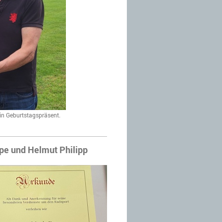
in Geburtstagspräsent.
pe und Helmut Philipp