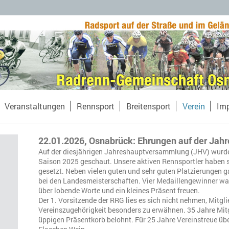
Veranstaltungen
Rennsport
Breitensport
Verein
Im
22.01.2026, Osnabrück: Ehrungen auf der Ja
Auf der diesjährigen Jahreshauptversammlung (JHV) wurde 
Saison 2025 geschaut. Unsere aktiven Rennsportler haben s
gesetzt. Neben vielen guten und sehr guten Platzierungen 
bei den Landesmeisterschaften. Vier Medaillengewinner w
über lobende Worte und ein kleines Präsent freuen.
Der 1. Vorsitzende der RRG lies es sich nicht nehmen, Mitgli
Vereinszugehörigkeit besonders zu erwähnen. 35 Jahre Mit
üppigen Präsentkorb belohnt. Für 25 Jahre Vereinstreue übe