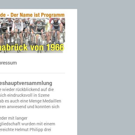
pressum
hreshauptversammlung
wieder rückblickend auf die
ich eindrucksvoll in Szene
gab es auch eine Menge Medaillen
aren anwesend und konnten sich
eder mit langer
gliedschaft wurden mit einem
reichte Helmut Philipp drei