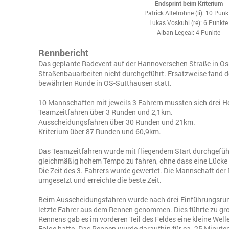
Endsprint beim Kriterium
Patrick Altefrohne (li): 10 Punk
Lukas Voskuhl (re): 6 Punkte
Alban Legeai: 4 Punkte
Rennbericht
Das geplante Radevent auf der Hannoverschen Straße in O
Straßenbauarbeiten nicht durchgeführt. Ersatzweise fand 
bewährten Runde in OS-Sutthausen statt.
10 Mannschaften mit jeweils 3 Fahrern mussten sich drei H
Teamzeitfahren über 3 Runden und 2,1km.
Ausscheidungsfahren über 30 Runden und 21km.
Kriterium über 87 Runden und 60,9km.
Das Teamzeitfahren wurde mit fliegendem Start durchgeführ
gleichmäßig hohem Tempo zu fahren, ohne dass eine Lücke 
Die Zeit des 3. Fahrers wurde gewertet. Die Mannschaft der
umgesetzt und erreichte die beste Zeit.
Beim Ausscheidungsfahren wurde nach drei Einführungsrund
letzte Fahrer aus dem Rennen genommen. Dies führte zu groß
Rennens gab es im vorderen Teil des Feldes eine kleine Welle
Folge hatte. Das Rennen wurde daraufhin für ca. 25 Minuten