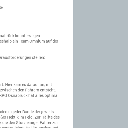
te
snabrück konnte wegen
deshalb ein Team Omnium auf der
erausforderungen stellen:
t. Hier kam es darauf an, mit
zwischen den Fahrern entsteht.
 RRG Osnabrück hat alles optimal
en in jeder Runde der jeweils
er Hektik im Feld. Zur Hälfte des
, die den Sturz einiger Fahrer zur
 neutralisiert. Kai Spinneker und