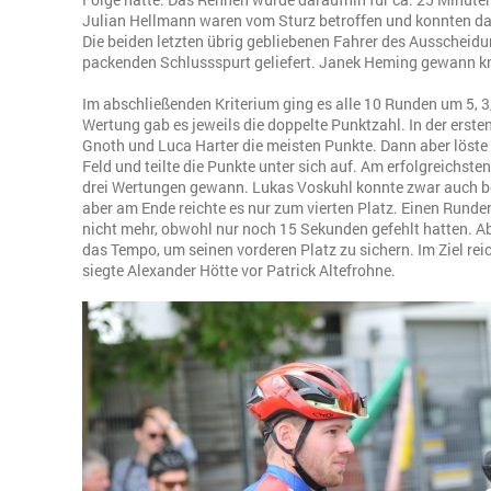
Julian Hellmann waren vom Sturz betroffen und konnten d
Die beiden letzten übrig gebliebenen Fahrer des Ausscheid
packenden Schlussspurt geliefert. Janek Heming gewann kn
Im abschließenden Kriterium ging es alle 10 Runden um 5, 3, 
Wertung gab es jeweils die doppelte Punktzahl. In der ers
Gnoth und Luca Harter die meisten Punkte. Dann aber löste
Feld und teilte die Punkte unter sich auf. Am erfolgreichsten
drei Wertungen gewann. Lukas Voskuhl konnte zwar auch b
aber am Ende reichte es nur zum vierten Platz. Einen Rund
nicht mehr, obwohl nur noch 15 Sekunden gefehlt hatten. A
das Tempo, um seinen vorderen Platz zu sichern. Im Ziel reich
siegte Alexander Hötte vor Patrick Altefrohne.