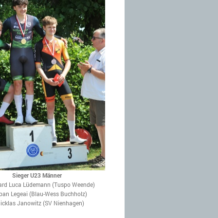
Sieger U23 Männer
nard Luca Lüdemann (Tuspo Weende)
lban Legeai (Blau-Wess Buchholz)
Nicklas Janowitz (SV Nienhagen)