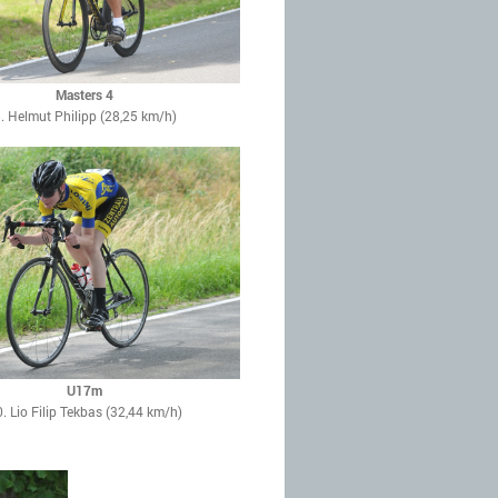
Masters 4
. Helmut Philipp (28,25 km/h)
U17m
. Lio Filip Tekbas (32,44 km/h)