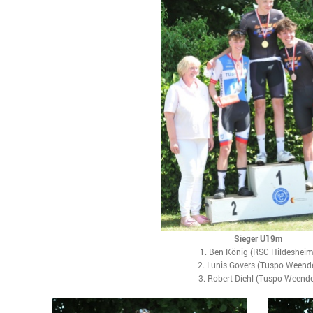
Sieger U19m
1. Ben König (RSC Hildesheim
2. Lunis Govers (Tuspo Weend
3. Robert Diehl (Tuspo Weend