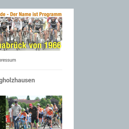
pressum
ngholzhausen