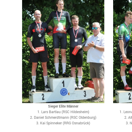
Sieger Elite Männer
1. Lars Bartlau (RSC Hildesheim)
1. Leo
2. Daniel Schmerdtmann (RSC Oldenburg)
2. A
3. Kai Spinneker (RRG Osnabrück)
3. 