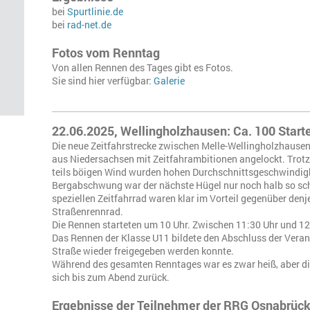
bei
Spurtlinie.de
bei
rad-net.de
Fotos vom Renntag
Von allen Rennen des Tages gibt es Fotos.
Sie sind hier verfügbar:
Galerie
22.06.2025, Wellingholzhausen: Ca. 100 Starte
Die neue Zeitfahrstrecke zwischen Melle-Wellingholzhausen
aus Niedersachsen mit Zeitfahrambitionen angelockt. Trot
teils böigen Wind wurden hohen Durchschnittsgeschwindigke
Bergabschwung war der nächste Hügel nur noch halb so sch
speziellen Zeitfahrrad waren klar im Vorteil gegenüber de
Straßenrennrad.
Die Rennen starteten um 10 Uhr. Zwischen 11:30 Uhr und 12
Das Rennen der Klasse U11 bildete den Abschluss der Veran
Straße wieder freigegeben werden konnte.
Während des gesamten Renntages war es zwar heiß, aber di
sich bis zum Abend zurück.
Ergebnisse der Teilnehmer der RRG Osnabrüc